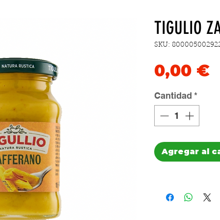
TIGULIO Z
SKU: 80000500292
P
0,00 €
Cantidad
*
Agregar al c