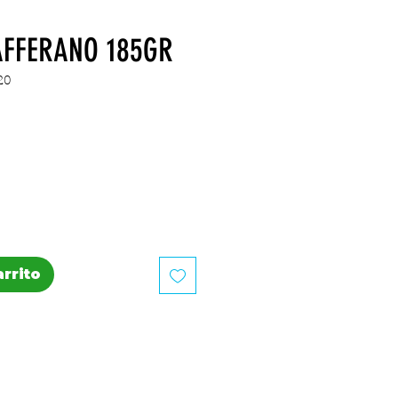
AFFERANO 185GR
20
recio
arrito