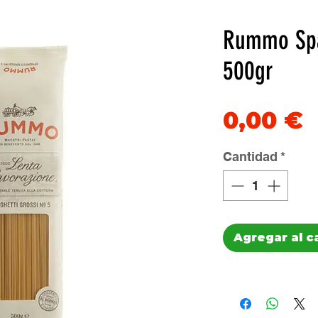
Rummo Spa
500gr
P
0,00 €
Cantidad
*
Agregar al c