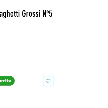
ghetti Grossi Nº5
recio
arrito