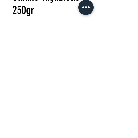
250gr
Precio
0,00 €
Agotado
2025