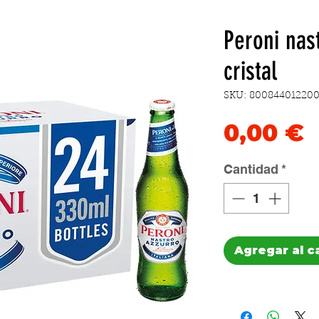
Peroni nas
cristal
SKU: 800844012200
P
0,00 €
Cantidad
*
Agregar al c