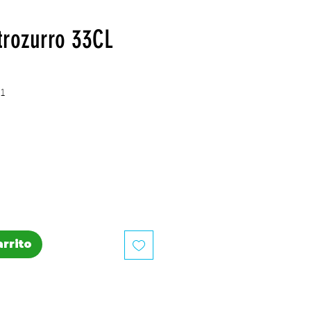
trozurro 33CL
1
recio
arrito