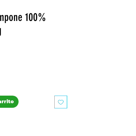
ampone 100%
g
recio
arrito