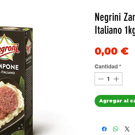
Negrini Z
Italiano 1k
P
0,00 €
Cantidad
*
Agregar al c