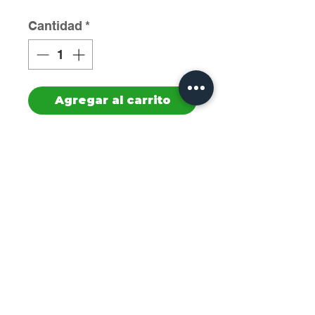
Cantidad
*
Agregar al carrito
Cod:0040651 

Mulino Bianco Tarallucci 
350gr

Cantidad: 24