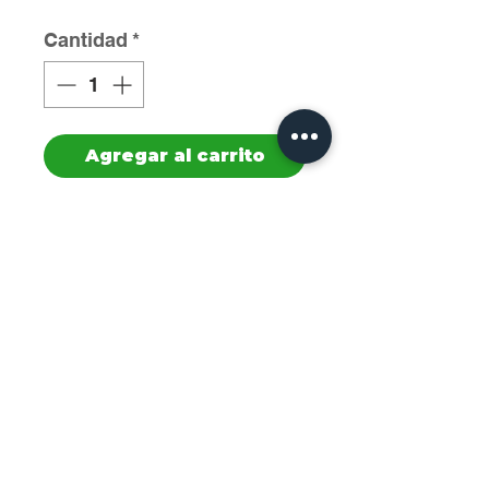
Cantidad
*
Agregar al carrito
Cod:0014746

Mulino Bianco Cuor di 
Mela 300gr

Cantidad: 12