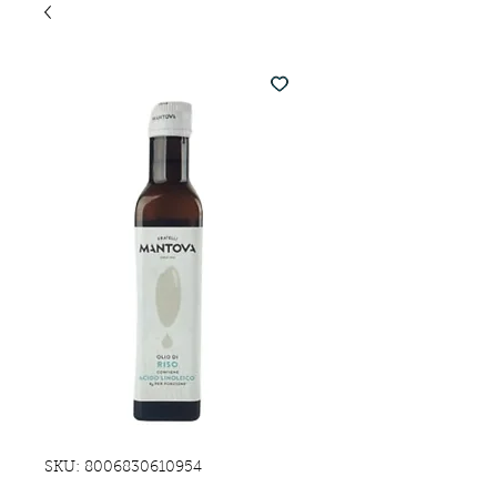
SKU: 8006830610954