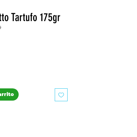
tto Tartufo 175gr
9
recio
arrito