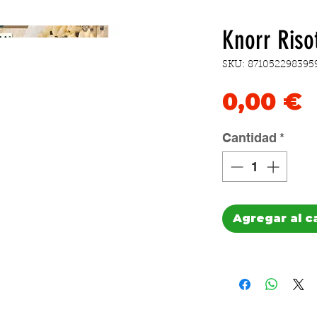
Knorr Riso
SKU: 871052298395
P
0,00 €
Cantidad
*
Agregar al c