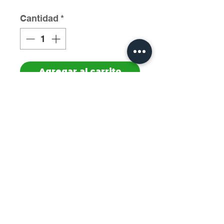
Cantidad
*
Agregar al carrito
Cod:0002307 Kimbo 
Macinato Fresco 
250grCantidad: 20