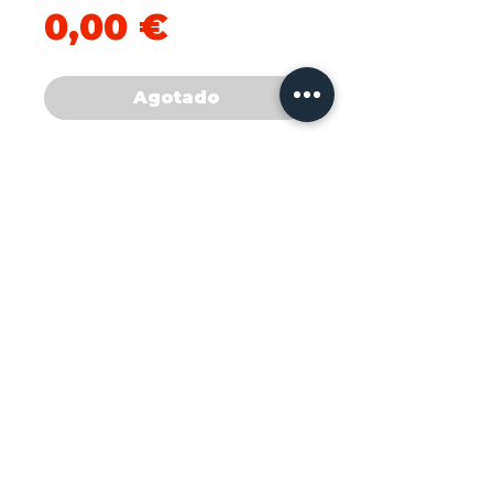
Precio
0,00 €
Agotado
Cod:0035792 

Kimbo Caffe Capsula 
Intenso 58gr

Cantidad: 12