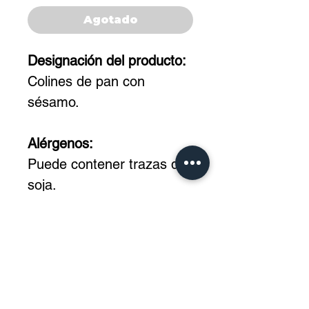
Agotado
Designación del producto:
Colines de pan con
sésamo.
Alérgenos:
Puede contener trazas de
soja.
Ingredientes:
harina de trigo, sésamo
14%, aceite de girasol,
levadura, sal, harina de