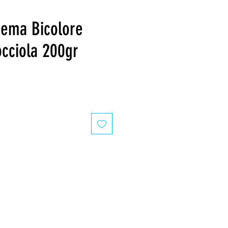
rema Bicolore
cciola 200gr
recio