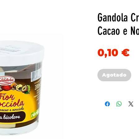
Gandola C
Cacao e No
P
0,10 €
Agotado