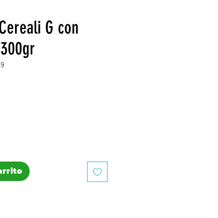
Cereali G con
 300gr
29
recio
arrito