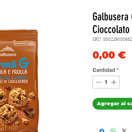
Galbusera 
Cioccolato
SKU: 80021900065
P
0,00 €
Cantidad
*
Agregar al c