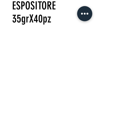
ESPOSITORE
35grX40pz
Precio
0,00 €
Agotado
2025