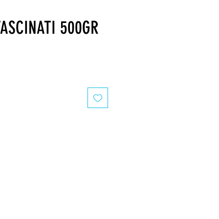
TASCINATI 500GR
recio