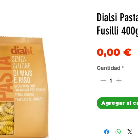
Dialsi Past
Fusilli 400
P
0,00 €
Cantidad
*
Agregar al c