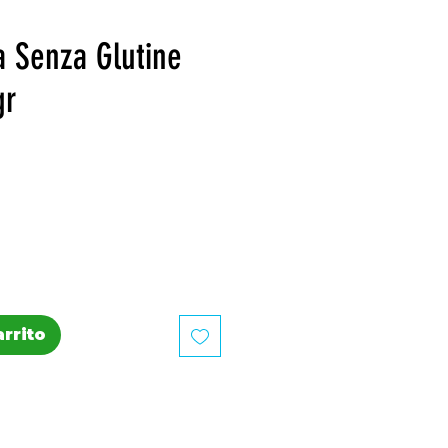
a Senza Glutine
gr
recio
arrito