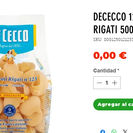
DECECCO 
RIGATI 50
SKU: 800125012123
P
0,00 €
Cantidad
*
Agregar al c