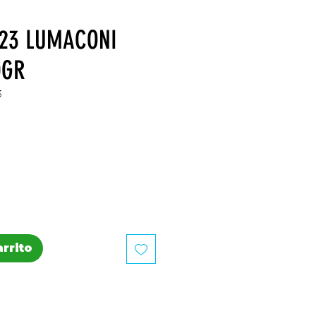
123 LUMACONI
0GR
3
recio
arrito