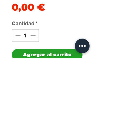
Precio
0,00 €
Cantidad
*
Agregar al carrito
Cod:0000281  De Cecco 
Pasta di Semola  Penne 
Lisce N°40 500gr

Cantidad: 24