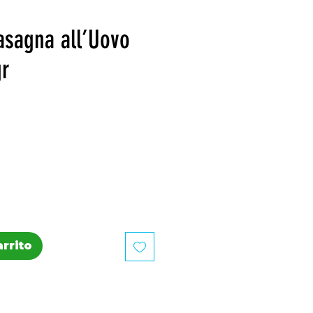
sagna all’Uovo
gr
recio
arrito