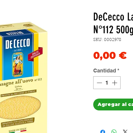
DeCecco La
N°112 500
SKU: 0002978
P
0,00 €
Cantidad
*
Agregar al c