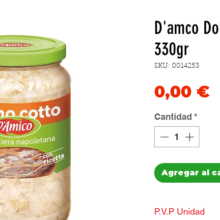
D'amco Do
330gr
SKU: 0014253
P
0,00 €
Cantidad
*
Agregar al c
P.V.P Unidad