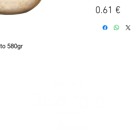
0.61 €
o 580gr
