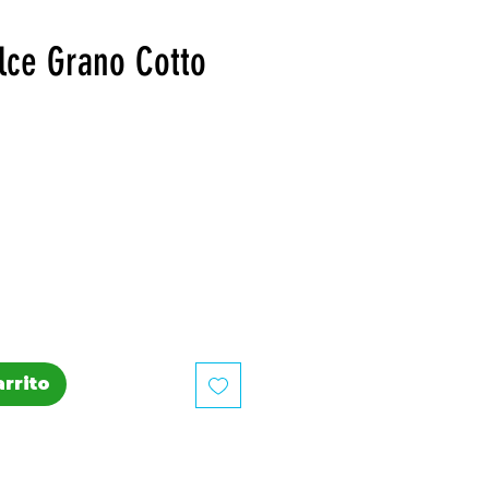
lce Grano Cotto
recio
arrito