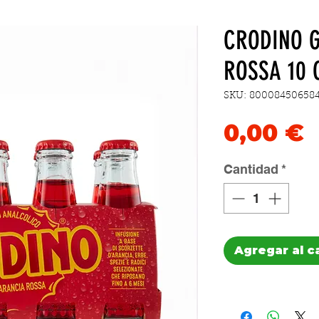
CRODINO 
ROSSA 10 
SKU: 80008450658
P
0,00 €
Cantidad
*
Agregar al c