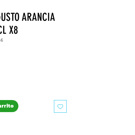
GUSTO ARANCIA
CL X8
46
recio
arrito