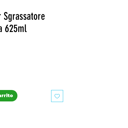
r Sgrassatore
a 625ml
recio
arrito