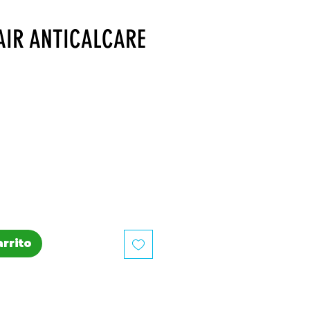
AIR ANTICALCARE
recio
arrito