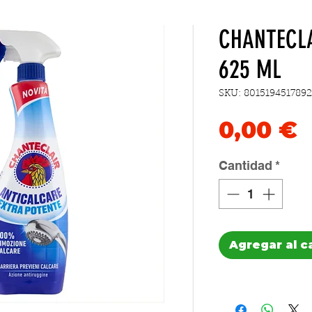
CHANTECL
625 ML
SKU: 8015194517892
P
0,00 €
Cantidad
*
Agregar al c