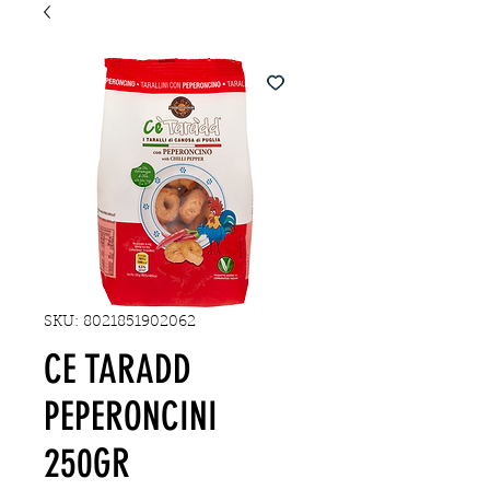
SKU: 8021851902062
CE TARADD
PEPERONCINI
250GR