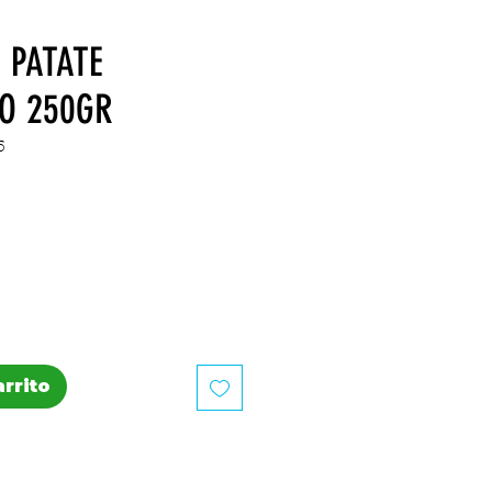
 PATATE
O 250GR
5
recio
arrito