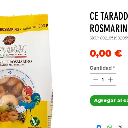
CE TARADD
ROSMARIN
SKU: 802185190205
P
0,00 €
Cantidad
*
Agregar al c