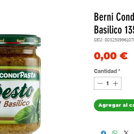
Berni Cond
Basilico 13
SKU: 803258996107
P
0,00 €
Cantidad
*
Agregar al c