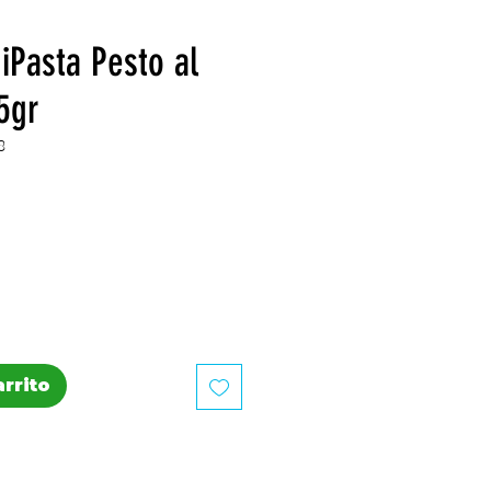
iPasta Pesto al
5gr
8
recio
arrito