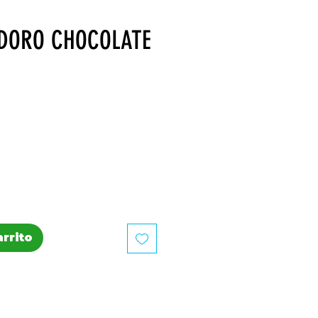
NDORO CHOCOLATE
recio
arrito