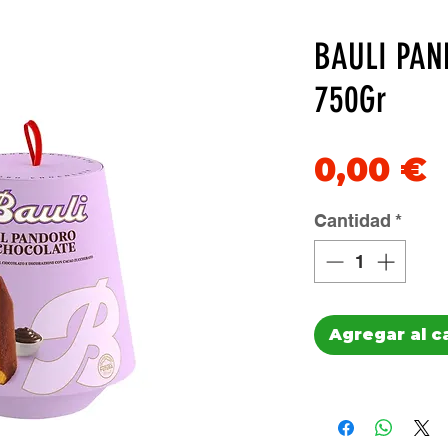
BAULI PA
750Gr
P
0,00 €
Cantidad
*
Agregar al c