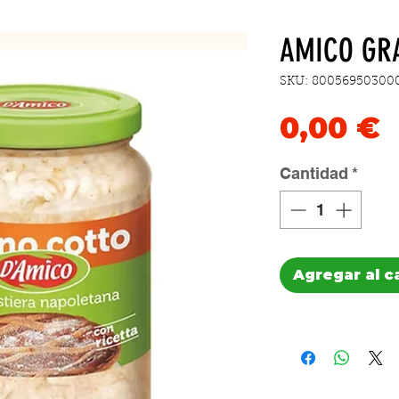
AMICO GR
SKU: 80056950300
P
0,00 €
Cantidad
*
Agregar al c