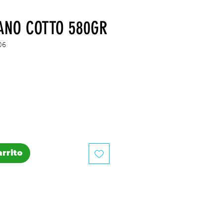
ANO COTTO 580GR
06
recio
arrito