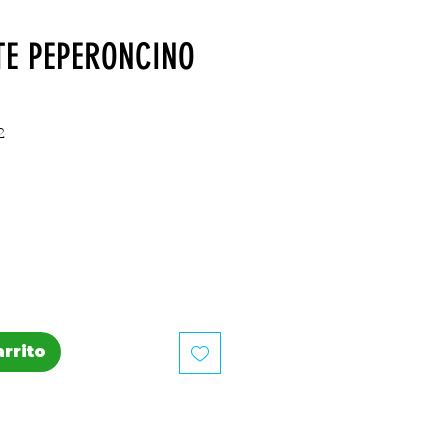
E PEPERONCINO
2
recio
arrito