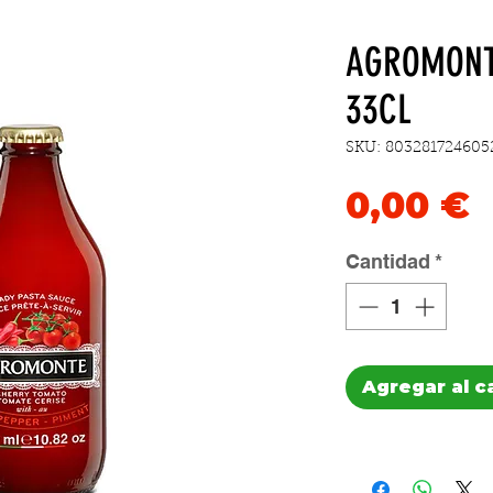
AGROMONT
33CL
SKU: 803281724605
P
0,00 €
Cantidad
*
Agregar al c